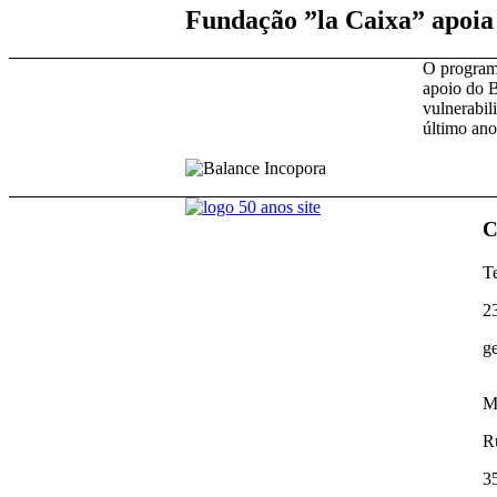
Fundação
”
la Caixa
”
apoia 
O programa
apoio do B
vulnerabil
último ano
C
Te
2
g
M
R
3