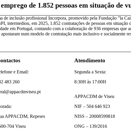
emprego de 1.852 pessoas em situação de v
 de inclusão profissional Incorpora, promovido pela Fundação ”la Ca
PI, intermediou, em 2025, 1.852 contratações de pessoas em situação 
idade em Portugal, contando com a colaboração de 936 empresas que a
 apostaram num modelo de contratação mais inclusivo e socialmente re
ontactos
Atendimento
lefone e Email:
Segunda a Sexta:
32 483 260
8:30H às 17:00H
eral@appacdmviseu.pt
APPACDM de Viseu
orada:
NIF – 504 646 923
ua APPACDM, Repeses
NISS – 20008599818
500-704 Viseu
ONG – 139/2016