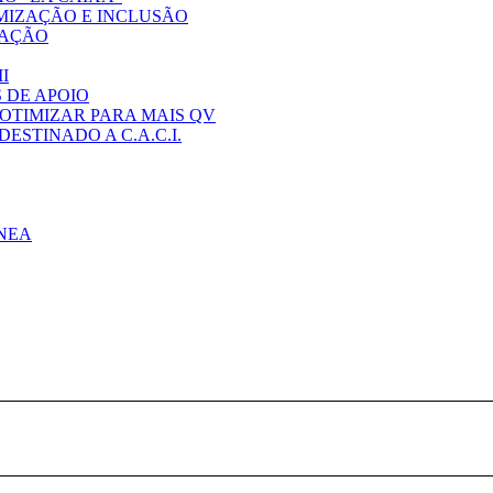
MIZAÇÃO E INCLUSÃO
PAÇÃO
I
 DE APOIO
 OTIMIZAR PARA MAIS QV
ESTINADO A C.A.C.I.
NEA